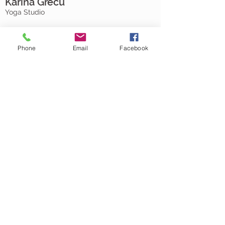
Karina Grecu
Yoga Studio
MENU
CONTATO
Phone
Email
Facebook
Home
Sobre
Horarios
Aulas On-Demand
Extra
MANTENHA-SE INFORMADO
Join
R. Poconé, 750 - Sumaré
São Paulo - SP -CEP
01254-040
Fone:
(11) 98215-2255
kagrecu.educ@gmail.com