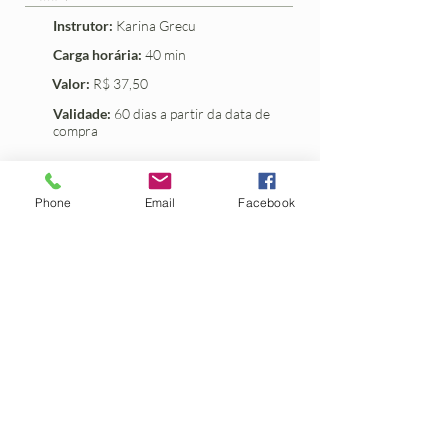
Instrutor:
Karina Grecu
Carga horária:
40 min
Valor:
R$ 37,50
Validade:
60 dias a partir da data de
compra
Comprar
Phone
Email
Facebook
Nessa aula implementaremos as
ações da aula passada e seguiremos
adiante com alinhamentos novos.
Aprenderemos o movimento
biomecânico dos joelhos e como
preservar essa articulação na
prática.
Em cada uma das aulas do nosso
Curso Introdutório teremos asanas
novos, nessa aula aprenderemos
Utthita Parsvakonasana no estágio
1, como uma postura nova.